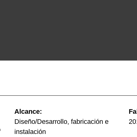
n para
ucativo que orient
onecta
Alcance:
Fa
Diseño/Desarrollo, fabricación e
20
de
f
instalación
rsidades y