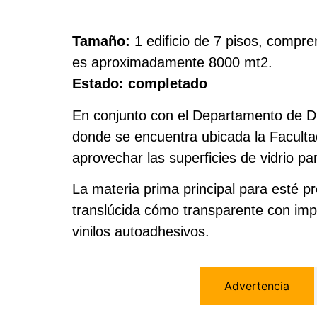
bibliotecas, creando entornos o
accesibles y alineados con la i
Tamaño:
1 edificio de 7 pisos, compre
institución.
es aproximadamente 8000 mt2.
Estado: completado
En conjunto con el Departamento de Dis
donde se encuentra ubicada la Facultad
aprovechar las superficies de vidrio p
La materia prima principal para esté p
translúcida cómo transparente con impr
vinilos autoadhesivos.
Advertencia